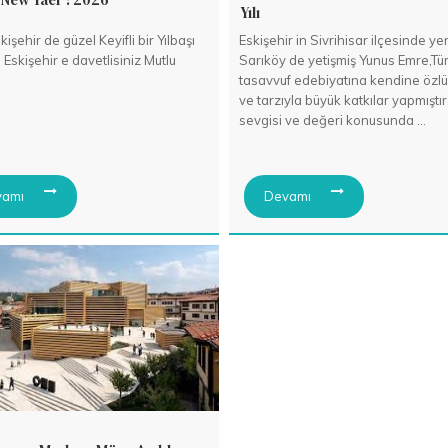
Yılı
işehir de güzel Keyifli bir Yılbaşı
Eskişehir in Sivrihisar ilçesinde ye
in Eskişehir e davetlisiniz Mutlu
Sarıköy de yetişmiş Yunus Emre,Tü
tasavvuf edebiyatına kendine özlü
ve tarzıyla büyük katkılar yapmıştır
sevgisi ve değeri konusunda ...
amı
Devamı