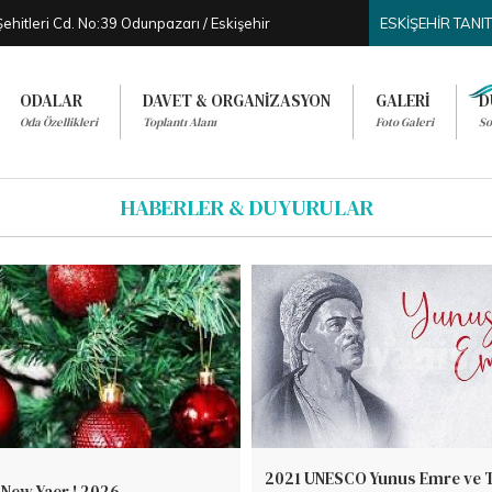
 Şehitleri Cd. No:39 Odunpazarı / Eskişehir
ESKİŞEHİR TAN
ODALAR
DAVET & ORGANİZASYON
GALERİ
D
Oda Özellikleri
Toplantı Alanı
Foto Galeri
So
HABERLER & DUYURULAR
2021 UNESCO Yunus Emre ve 
New Yaer ! 2026