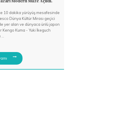
zarı Modern Müze Açıldı.
ze 10 dakika yürüyüş mesafesinde
esco Dünya Kültür Mirası geçici
nde yer alan ve dünyaca ünlü japon
r Kengo Kuma - Yuki İkeguch
...
amı