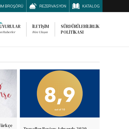
ITIM BROŞÖRÜ
REZERVASYON
KATALOG
UYURULAR
İLETİŞİM
SÜRDÜRÜLEBİLİRLİK
POLİTİKASI
n Haberler
Bize Ulaşın
Türkçe
Traveller Review Adwards 2020