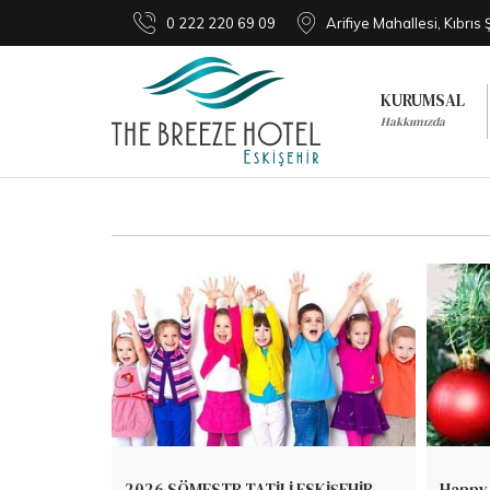
0 222 220 69 09
Arifiye Mahallesi, Kıbrıs
KURUMSAL
Hakkımızda
2026 SÖMESTR TATİLİ ESKİŞEHİR
Happy 