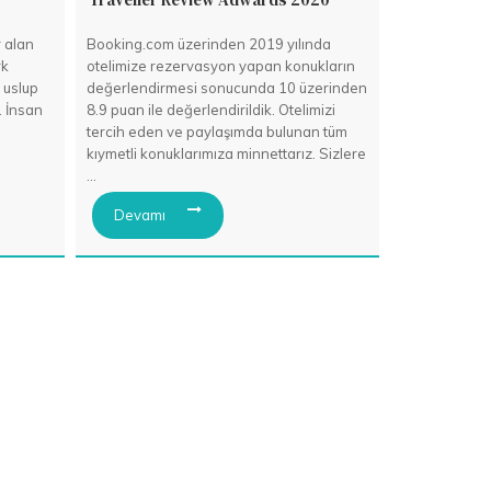
r alan
Booking.com üzerinden 2019 yılında
rk
otelimize rezervasyon yapan konukların
 uslup
değerlendirmesi sonucunda 10 üzerinden
. İnsan
8.9 puan ile değerlendirildik. Otelimizi
tercih eden ve paylaşımda bulunan tüm
kıymetli konuklarımıza minnettarız. Sizlere
...
Devamı