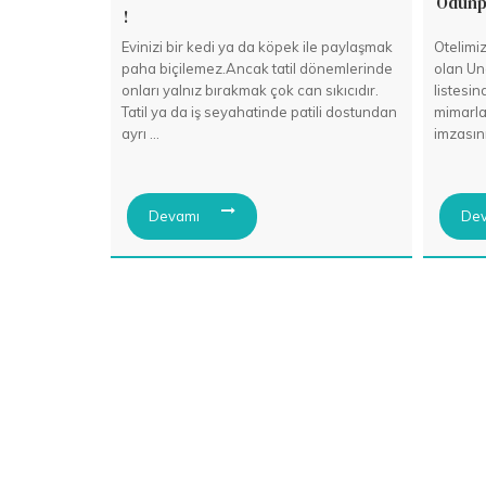
Odunpa
!
Evinizi bir kedi ya da köpek ile paylaşmak
Otelimi
paha biçilemez.Ancak tatil dönemlerinde
olan Un
onları yalnız bırakmak çok can sıkıcıdır.
listesi
Tatil ya da iş seyahatinde patili dostundan
mimarla
ayrı ...
imzasını 
Devamı
Dev