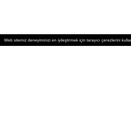
Web sitemiz deneyiminizi en iyileştirmek için tarayıcı çerezlerini kulla
Arifiye Mahallesi, Kıbrıs Şehitleri Cd. No:39
Odunpazarı / Eskişehir
KVKK 