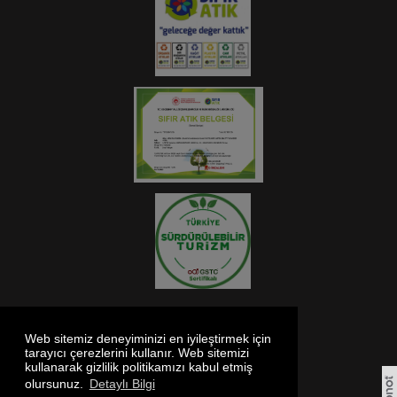
KVKK ve Aydınlatma Metni
Web sitemiz deneyiminizi en iyileştirmek için
Gizlilik ve Çerez Politikası
tarayıcı çerezlerini kullanır. Web sitemizi
kullanarak gizlilik politikamızı kabul etmiş
olursunuz.
Detaylı Bilgi